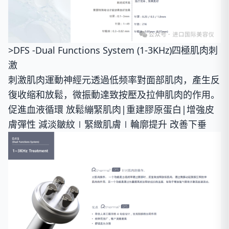
>DFS -Dual Functions System (1-3KHz)四極肌肉刺
激
刺激肌肉運動神經元透過低频率對面部肌肉，產生反
復收缩和放鬆，微振動達致按壓及拉伸肌肉的作用。
促進血液循環 放鬆繃緊肌肉|重建膠原蛋白|增強皮
膚彈性 減淡皺紋∣緊緻肌膚∣輪廓提升 改善下垂