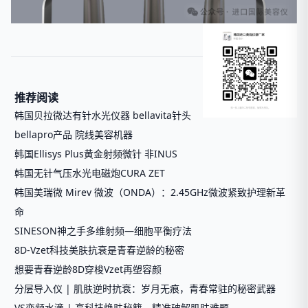
推荐阅读
韩国贝拉微达有针水光仪器 bellavita针头
bellapro产品 院线美容机器
韩国Ellisys Plus黄金射频微针 非INUS
韩国无针气压水光电磁炮CURA ZET
韩国美瑞微 Mirev 微波（ONDA）：2.45GHz微波紧致护理新革
命
SINESON神之手多维射频—细胞平衡疗法
8D-Vzet科技美肤抗衰是青春逆龄的秘密
想要青春逆龄8D穿梭Vzet再塑容颜
分层导入仪 | 肌肤逆时抗衰：岁月无痕，青春常驻的秘密武器
VS变频水滴 | 高科技焕肤秘籍，精准破解肌肤难题