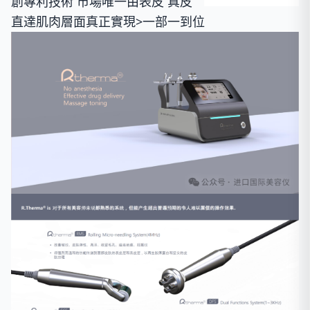
創專利技術 市場唯一由表皮 真皮
直達肌肉層面真正實現
>一
部一到位