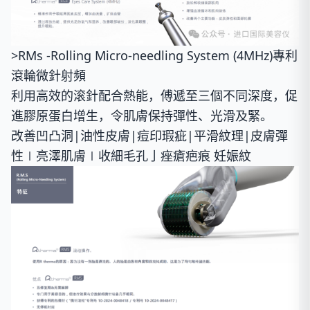
>RMs -Rolling Micro-needling System (4MHz)專利
滾輪微針射頻
利用高效的滚針配合熱能，傅遞至三個不同深度，促
進膠原蛋白增生，令肌膚保持彈性、光滑及緊。
改善凹凸洞|油性皮膚|痘印瑕疵|平滑紋理|皮膚彈
性∣亮澤肌膚∣收細毛孔亅痤瘡疤痕 妊娠紋