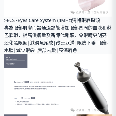
>ECS -Eyes Care System (4MHz)獨特眼唇探頭
專為眼部肌膚而設通過熱能增加眼部四周的血液和淋
巴循環，提高供氧量及新陳代谢率，令眼睛更明亮。
淡化黑眼圈|減淡魚尾紋|改善涙溝|眼皮下垂|眼部
水腫|減少眼袋|唇部去皺|亮澤唇色