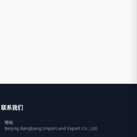
联系我们
地址
Beijing Bangbang Import and Export Co., Ltd.