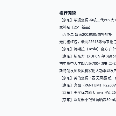
推荐阅读
【京东】华凌空调 神机二代Pro 大1.
家补贴【25年新品】
百万免单 每满200减30/国补加补
无门槛红包，最高25618等你来抢 
【京东】特斯拉（Tesla）官方 户
【京东】新东方（XDF.CN)单词通
初中高中大学四六级700+词书 二
斯特朗发廊吹风机家用大功率理发
【京东】美的空调 3匹 无风感 超一级
【京东】奔图（PANTUM）P22
【京东】美孚优力威 Univis HVI 
【京东】欧莱雅小银管防晒霜30m