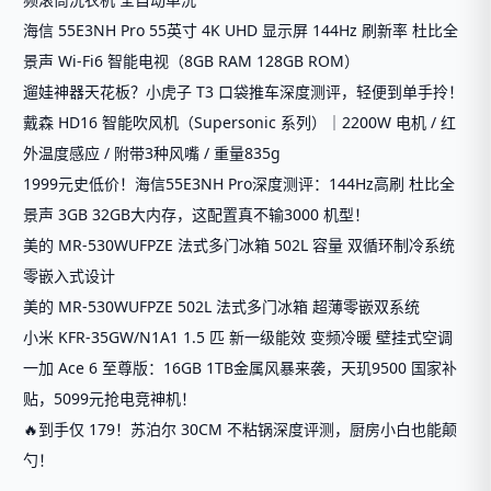
海信 55E3NH Pro 55英寸 4K UHD 显示屏 144Hz 刷新率 杜比全
景声 Wi-Fi6 智能电视（8GB RAM 128GB ROM）
遛娃神器天花板？小虎子 T3 口袋推车深度测评，轻便到单手拎！
戴森 HD16 智能吹风机（Supersonic 系列）｜2200W 电机 / 红
外温度感应 / 附带3种风嘴 / 重量835g
1999元史低价！海信55E3NH Pro深度测评：144Hz高刷 杜比全
景声 3GB 32GB大内存，这配置真不输3000 机型！
美的 MR-530WUFPZE 法式多门冰箱 502L 容量 双循环制冷系统
零嵌入式设计
美的 MR-530WUFPZE 502L 法式多门冰箱 超薄零嵌双系统
小米 KFR-35GW/N1A1 1.5 匹 新一级能效 变频冷暖 壁挂式空调
一加 Ace 6 至尊版：16GB 1TB金属风暴来袭，天玑9500 国家补
贴，5099元抢电竞神机！
🔥到手仅 179！苏泊尔 30CM 不粘锅深度评测，厨房小白也能颠
勺！