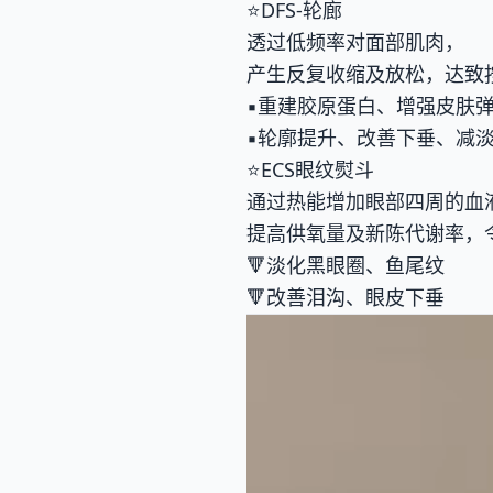
⭐️DFS-轮廊
透过低频率对面部肌肉，
产生反复收缩及放松，达致
▪️重建胶原蛋白、增强皮肤
▪️轮廓提升、改善下垂、减
⭐️ECS眼纹熨斗
通过热能增加眼部四周的血
提高供氧量及新陈代谢率，
🔻淡化黑眼圈、鱼尾纹
🔻改善泪沟、眼皮下垂