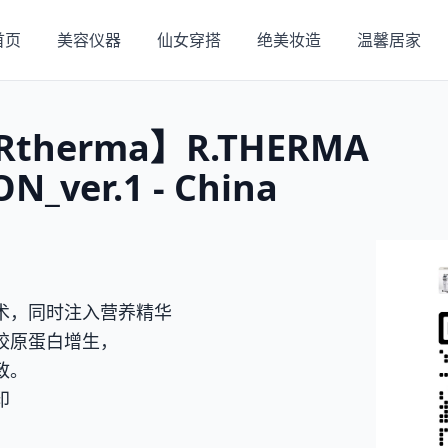
首页
美容仪器
仙女穿搭
绝美妆造
温馨居家
herma】R.THERMA
N_ver.1 - China
术，同时注入营养精华
胶原蛋白增生，
致。
印