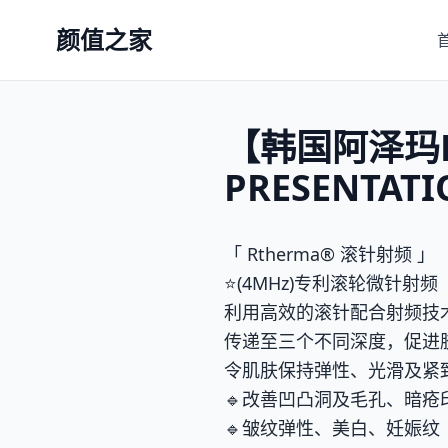
颜值之家
【韩国阿泽玛Rt
PRESENTATIO
「 Rtherma® 滚针射频 」
⭐️(4MHz)专利滚轮微针射频
利用高效的滚针配合射频技
传递至三个不同深度，促进
令肌肤保持弹性、光滑及紧
🔹改善凹凸洞及毛孔、暗疮
🔹皱纹弹性、美白、妊娠纹