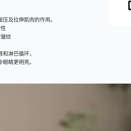
按压及拉伸肌肉的作用。
弹性
淡皱纹
液和淋巴循环，
令眼睛更明亮。