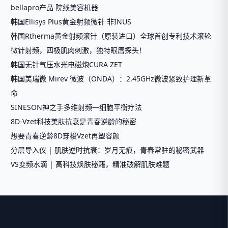
bellapro产品 院线美容机器
韩国Ellisys Plus黄金射频微针 非INUS
韩国Rtherma黄金射频滚针（原装进口）全球首创专利技术滚轮
微针射频，四极肌肉刺激，独特眼唇探头！
韩国无针气压水光电磁炮CURA ZET
韩国美瑞微 Mirev 微波（ONDA）：2.45GHz微波紧致护理新革
命
SINESON神之手多维射频—细胞平衡疗法
8D-Vzet科技美肤抗衰是青春逆龄的秘密
想要青春逆龄8D穿梭Vzet再塑容颜
分层导入仪 | 肌肤逆时抗衰：岁月无痕，青春常驻的秘密武器
VS变频水滴 | 高科技焕肤秘籍，精准破解肌肤难题