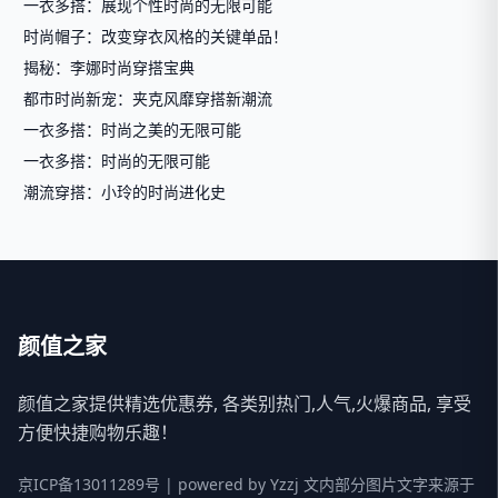
一衣多搭：展现个性时尚的无限可能
时尚帽子：改变穿衣风格的关键单品！
揭秘：李娜时尚穿搭宝典
都市时尚新宠：夹克风靡穿搭新潮流
一衣多搭：时尚之美的无限可能
一衣多搭：时尚的无限可能
潮流穿搭：小玲的时尚进化史
颜值之家
颜值之家提供精选优惠券, 各类别热门,人气,火爆商品, 享受
方便快捷购物乐趣！
京ICP备13011289号
| powered by
Yzzj
文内部分图片文字来源于