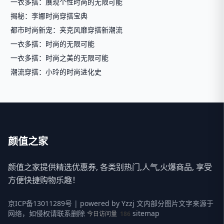
一衣多搭：展现个性时尚的无限可能
揭秘：李娜时尚穿搭宝典
都市时尚新宠：夹克风靡穿搭新潮流
一衣多搭：时尚的无限可能
一衣多搭：时尚之美的无限可能
潮流穿搭：小玲的时尚进化史
颜值之家
颜值之家提供精选优惠券, 各类别热门,人气,火爆商品, 享受
方便快捷购物乐趣！
京ICP备13011289号
| powered by
Yzzj
文内部分图片文字来源于
网络，如侵权请联系删除
sitemap
今日访问量
186