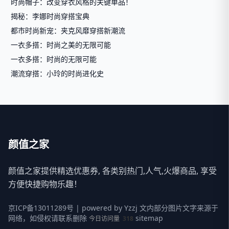
时尚帽子：改变穿衣风格的关键单品！
揭秘：李娜时尚穿搭宝典
都市时尚新宠：夹克风靡穿搭新潮流
一衣多搭：时尚之美的无限可能
一衣多搭：时尚的无限可能
潮流穿搭：小玲的时尚进化史
颜值之家
颜值之家提供精选优惠券, 各类别热门,人气,火爆商品, 享受
方便快捷购物乐趣！
京ICP备13011289号
| powered by
Yzzj
文内部分图片文字来源于
网络，如侵权请联系删除
sitemap
今日访问量
318