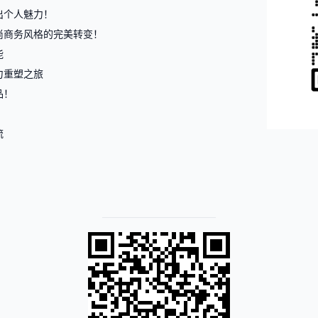
出个人魅力！
尚商务风格的完美转变！
能
力重塑之旅
品！
流