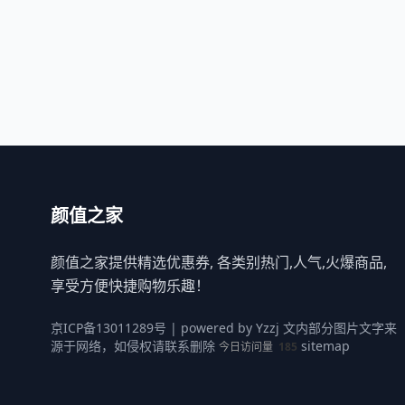
颜值之家
颜值之家提供精选优惠券, 各类别热门,人气,火爆商品,
享受方便快捷购物乐趣！
京ICP备13011289号
| powered by
Yzzj
文内部分图片文字来
源于网络，如侵权请联系删除
sitemap
今日访问量
185