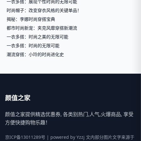
一衣多搭：展现个性时尚的无限可能
时尚帽子：改变穿衣风格的关键单品！
揭秘：李娜时尚穿搭宝典
都市时尚新宠：夹克风靡穿搭新潮流
一衣多搭：时尚之美的无限可能
一衣多搭：时尚的无限可能
潮流穿搭：小玲的时尚进化史
颜值之家
颜值之家提供精选优惠券, 各类别热门,人气,火爆商品, 享受
方便快捷购物乐趣！
京ICP备13011289号
| powered by
Yzzj
文内部分图片文字来源于