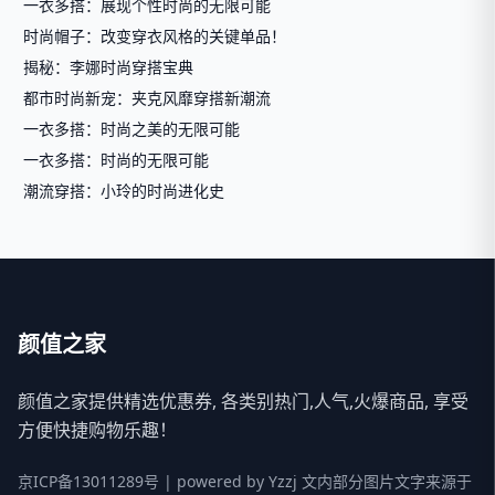
一衣多搭：展现个性时尚的无限可能
时尚帽子：改变穿衣风格的关键单品！
揭秘：李娜时尚穿搭宝典
都市时尚新宠：夹克风靡穿搭新潮流
一衣多搭：时尚之美的无限可能
一衣多搭：时尚的无限可能
潮流穿搭：小玲的时尚进化史
颜值之家
颜值之家提供精选优惠券, 各类别热门,人气,火爆商品, 享受
方便快捷购物乐趣！
京ICP备13011289号
| powered by
Yzzj
文内部分图片文字来源于