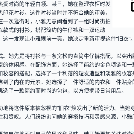
热爱时尚的年轻白领。某日，她在整理衣柜时发
色印花衬衫。这件衬衫当时并不符合她的审美，
在一次逛街时，小雅无意间看到了一组时尚街拍
似款式的衬衫，搭配简约的牛仔裤和一双运动
。这一发现让小雅眼前一亮，她决定重新审视这件“旧衣”
式。她先是将衬衫与一条宽松的直筒牛仔裤搭配，以突出
型的休闲感。在配饰方面，她选择了简约的金色项链和一
和妆容的搭配，选择了一个利落的短发造型和淡雅的妆容
虑到了内在的元素。她选择了一件舒适的内衣和一件贴身
挑选了一款简约而时尚的包包，以方便携带日常用品。
功地将这件原本被忽视的“旧衣”焕发出了新的活力。当她
注和赞叹。人们纷纷询问她的穿搭技巧和灵感来源，小雅