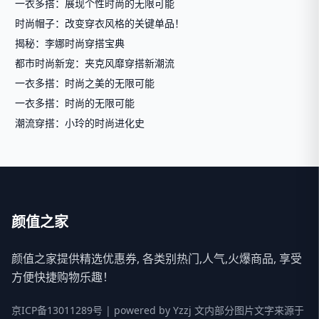
一衣多搭：展现个性时尚的无限可能
时尚帽子：改变穿衣风格的关键单品！
揭秘：李娜时尚穿搭宝典
都市时尚新宠：夹克风靡穿搭新潮流
一衣多搭：时尚之美的无限可能
一衣多搭：时尚的无限可能
潮流穿搭：小玲的时尚进化史
颜值之家
颜值之家提供精选优惠券, 各类别热门,人气,火爆商品, 享受
方便快捷购物乐趣！
京ICP备13011289号
| powered by
Yzzj
文内部分图片文字来源于