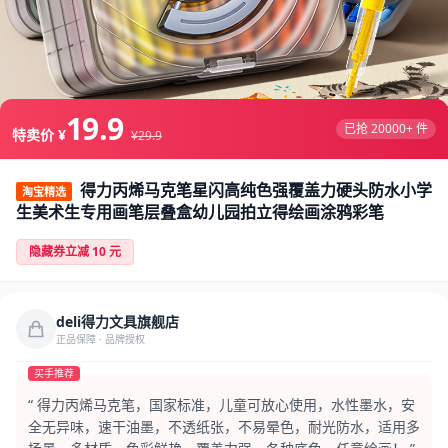
19.9
已抢 20000+ 件
特卖价 ¥
¥29.9
得力丙烯马克笔星闪高纯色强覆盖力硬头防水小学
淘宝精选
生美术生专用画笔层叠盒幼儿园拍立得绘画涂鸦彩笔
隐藏券立减 10 元
deli得力文具旗舰店
正品保障 · 品牌授权
买手推荐
“ 得力丙烯马克笔，国家标准，儿童可放心使用，水性墨水，安
全无异味，速干油墨，不透纸张，不易晕色，耐光防水，适用多