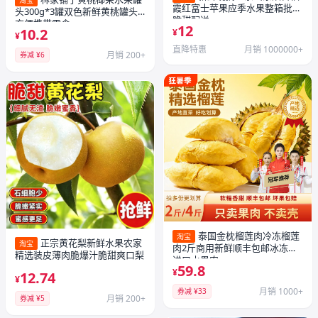
淘宝
霞红富士苹果应季水果整箱批发
头300g*3罐双色新鲜黄桃罐头
脆甜配送
方便携带零食
12
10.2
¥
¥
直降特惠
月销 1000000+
月销 200+
券减 ¥6
泰国金枕榴莲肉冷冻榴莲
淘宝
正宗黄花梨新鲜水果农家
淘宝
肉2斤商用新鲜顺丰包邮冰冻肉
精选装皮薄肉脆爆汁脆甜爽口梨
进口水果肉
59.8
¥
12.74
¥
月销 1000+
券减 ¥33
月销 200+
券减 ¥5