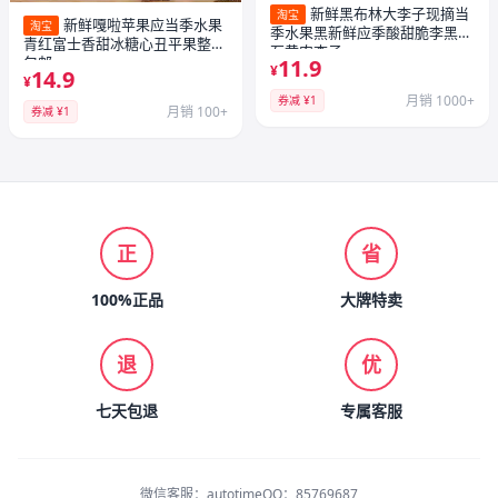
新鲜黑布林大李子现摘当
淘宝
新鲜嘎啦苹果应当季水果
淘宝
季水果黑新鲜应季酸甜脆李黑宝
青红富士香甜冰糖心丑平果整箱
石黄肉李子
包邮
11.9
¥
14.9
¥
月销 1000+
券减 ¥1
月销 100+
券减 ¥1
正
省
100%正品
大牌特卖
退
优
七天包退
专属客服
微信客服：autotime
QQ：85769687