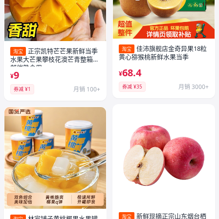
佳沛旗舰店金奇异果18粒
淘宝
正宗凯特芒芒果新鲜当季
淘宝
黄心猕猴桃新鲜水果当季
水果大芒果攀枝花澳芒青整箱包
邮催熟食用
68.4
9
¥
¥
月销 3000+
券减 ¥35
月销 100+
券减 ¥1
新鲜现摘正宗山东烟台栖
淘宝
林家铺子黄桃椰果水果罐