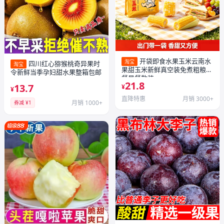
开袋即食水果玉米云南水
淘宝
四川红心猕猴桃奇异果时
淘宝
果甜玉米新鲜真空装免煮粗粮代
令新鲜当季孕妇甜水果整箱包邮
餐早餐散装
21.8
13.7
¥
¥
直降特惠
月销 3000+
月销 1000+
券减 ¥1