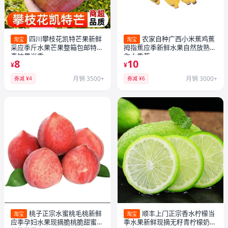
四川攀枝花凯特芒果新鲜
农家自种广西小米蕉鸡蕉
淘宝
淘宝
采应季斤水果芒果整箱包邮特大
拇指蕉应季新鲜水果自然放熟迷
青忙果当季
你小香蕉
8
10
¥
¥
月销 3500+
月销 3000+
券减 ¥4
券减 ¥6
桃子正宗水蜜桃毛桃新鲜
顺丰上门正宗香水柠檬当
淘宝
淘宝
应季孕妇水果现摘脆桃脆甜蜜桃
季水果新鲜现摘无籽青柠檬奶茶