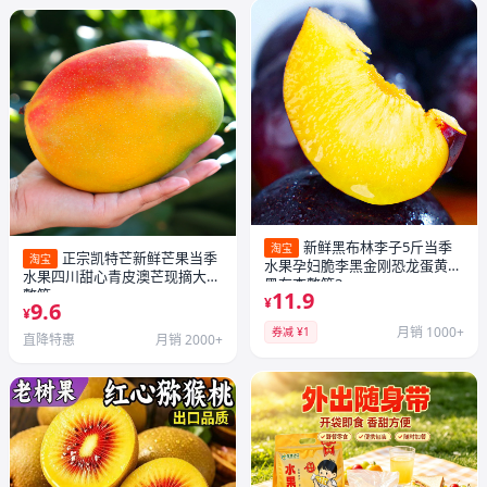
新鲜黑布林李子5斤当季
淘宝
正宗凯特芒新鲜芒果当季
淘宝
水果孕妇脆李黑金刚恐龙蛋黄肉
水果四川甜心青皮澳芒现摘大果
黑布李整箱3
整箱
11.9
¥
9.6
¥
月销 1000+
券减 ¥1
直降特惠
月销 2000+