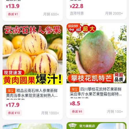
整箱批发
店专用
13.9
22.8
¥
¥
直降特惠
月销 2000+
月销 600+
券减 ¥1
四川攀枝花凯特芒果新鲜
淘宝
精品云南石林人参果新鲜
淘宝
采应季斤水果芒果整箱包邮特大
黄肉当季水果现货速发树熟人参
青忙果当季
果产地直发
8.5
17.9
¥
¥
月销 100+
券减 ¥4
月销 1000+
券减 ¥10