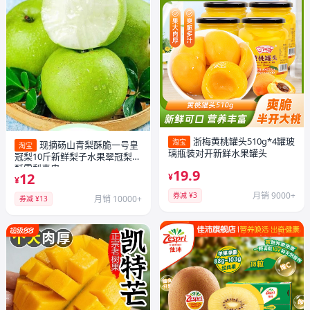
浙梅黄桃罐头510g*4罐玻
淘宝
现摘砀山青梨酥脆一号皇
淘宝
璃瓶装对开新鲜水果罐头
冠梨10斤新鲜梨子水果翠冠梨香
酥雪梨青皮
19.9
12
¥
¥
月销 9000+
券减 ¥3
月销 10000+
券减 ¥13