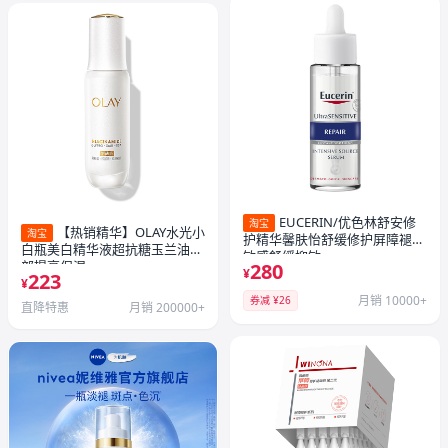
EUCERIN/优色林舒安修
淘宝
【热销精华】OLAY水光小
淘宝
护精华馨肤怡舒缓修护屏障褪红
白瓶美白精华液超抗糖玉兰油面
敏感舒缓抑敏
部提亮保湿
280
¥
223
¥
月销 10000+
券减 ¥26
直降特惠
月销 200000+