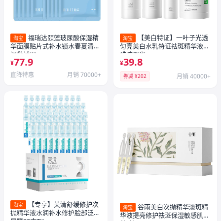
福瑞达颐莲玻尿酸保湿精
【美白特证】一叶子光透
淘宝
淘宝
华面膜贴片式补水锁水春夏清爽
匀亮美白水乳特证祛斑精华液烟
湿敷试用
酰胺淡斑
77.9
39.8
¥
¥
直降特惠
月销 70000+
月销 40000+
券减 ¥202
【专享】芙清舒缓修护次
淘宝
谷雨美白次抛精华淡斑精
淘宝
抛精华液水润补水修护脸部泛红
华液提亮修护祛斑保湿敏感肌改