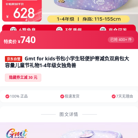
740
已抢 400+ 件
特卖价 ¥
Gmt for kids书包小学生轻便护脊减负双肩包大
京东自营
容量儿童节礼物1-4年级女独角兽
隐藏券立减 30 元
100% 正品
极速发货
7天无理由
图文详情