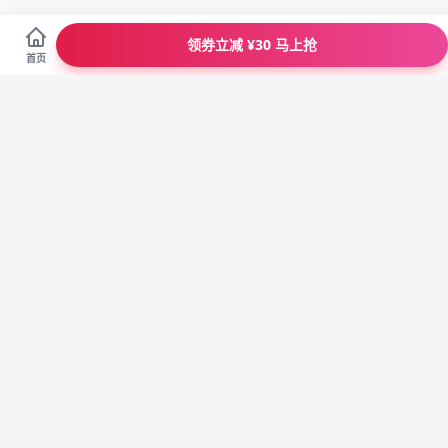
领券立减 ¥30 马上抢
首页
正
省
100%正品
大牌特卖
退
优
七天包退
专属客服