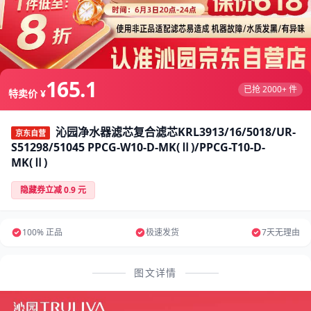
165.1
已抢 2000+ 件
特卖价 ¥
沁园净水器滤芯复合滤芯KRL3913/16/5018/UR-
京东自营
S51298/51045 PPCG-W10-D-MK(Ⅱ)/PPCG-T10-D-
MK(Ⅱ)
隐藏券立减 0.9 元
100% 正品
极速发货
7天无理由
图文详情