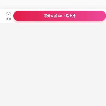
领券立减 ¥0.9 马上抢
首页
正
省
100%正品
大牌特卖
退
优
七天包退
专属客服