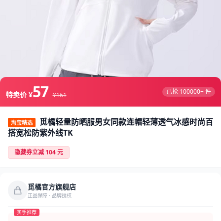
57
已抢 100000+ 件
特卖价 ¥
¥161
觅橘轻量防晒服男女同款连帽轻薄透气冰感时尚百
淘宝精选
搭宽松防紫外线TK
隐藏券立减 104 元
觅橘官方旗舰店
正品保障 · 品牌授权
买手推荐