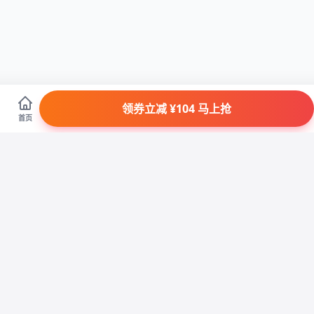
领券立减 ¥104 马上抢
首页
省
退