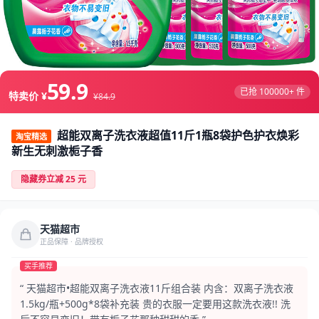
59.9
已抢 100000+ 件
特卖价 ¥
¥84.9
超能双离子洗衣液超值11斤1瓶8袋护色护衣焕彩
淘宝精选
新生无刺激栀子香
隐藏券立减 25 元
天猫超市
正品保障 · 品牌授权
买手推荐
“ 天猫超市•超能双离子洗衣液11斤组合装 内含：双离子洗衣液
1.5kg/瓶+500g*8袋补充装 贵的衣服一定要用这款洗衣液!! 洗